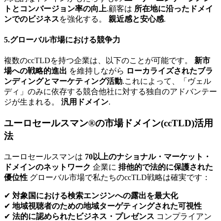
トとコンバージョン率の向上
.顧客は
所在地に沿ったドメイ
ンでのビジネス
を強化する。
親近感と安心感
.
5.グローバル市場における競争力
複数のccTLDを持つ企業は、以下のことが可能です。
新市
場への戦略的進出
を維持しながら
ローカライズされたブラ
ンディングとマーケティング活動
.これによって、「ヴェル
ディ」のみに依存する競合他社に対する独自のアドバンテー
ジが生まれる。
汎用ドメイン
.
ユーロセールスマン®の市場ドメイン(ccTLD)活用
法
ユーロセールスマンは
70以上のナショナル・マーケット・
ドメインのネットワーク
企業に
排他的で法的に保護された
優位性
グローバル市場で私たちのccTLD戦略は確実です：
✔
対象国における検索エンジンへの露出を最大化
✔
地域視聴者のための地域ターゲティングされた可視性
✔
法的に認められたビジネス・プレゼンス
コンプライアン