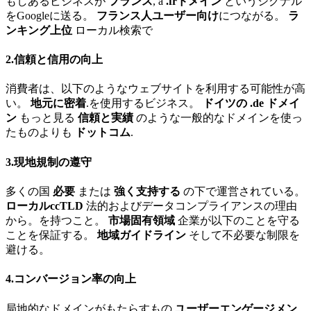
もしあるビジネスが
フランス
, a
.frドメイン
というシグナル
をGoogleに送る。
フランス人ユーザー向け
につながる。
ラ
ンキング上位
ローカル検索で
2.信頼と信用の向上
消費者は、以下のようなウェブサイトを利用する可能性が高
い。
地元に密着
.を使用するビジネス。
ドイツの .de ドメイ
ン
もっと見る
信頼と実績
のような一般的なドメインを使っ
たものよりも
ドットコム
.
3.現地規制の遵守
多くの国
必要
または
強く支持する
の下で運営されている。
ローカルccTLD
法的およびデータコンプライアンスの理由
から。を持つこと。
市場固有領域
企業が以下のことを守る
ことを保証する。
地域ガイドライン
そして不必要な制限を
避ける。
4.コンバージョン率の向上
局地的なドメインがもたらすもの
ユーザーエンゲージメン