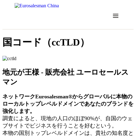
コ
ン
テ
ン
ツ
に
国コード（ccTLD）
ス
キ
ッ
プ
地元が王様 - 販売会社 ユーロセールス
マン
ネットワークEurosalesman®からグローバルに本物の
ローカルトップレベルドメインであなたのブランドを
強化します。
調査によると、現地の人口のほぼ90%が、自国のウェ
ブサイトでビジネスを行うことを好むという。
本物の国別トップレベルドメインは、貴社の知名度と