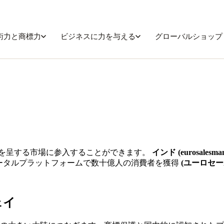
術力と商標力
ビジネスに力を与える
グローバルショップ
な活況を呈する市場に参入することができます。
インド (eurosalesman
ータルプラットフォームで数十億人の消費者を獲得
(ユーロセー
ェイ