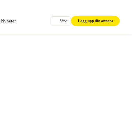
Nyheter
Lägg upp din annons
SV