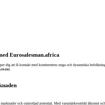
 med Eurosalesman.africa
lper dig att få kontakt med kontinentens unga och dynamiska befolkning, 
co.za
)
rknaden
 marknader och outnyttjad potential. Med varumärkesstödd åtkomst och l