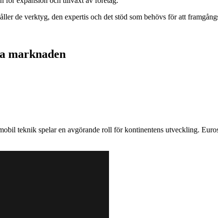
för expansion och tillväxt av företag.
åller de verktyg, den expertis och det stöd som behövs för att framgån
ska marknaden
obil teknik spelar en avgörande roll för kontinentens utveckling. Eurosa