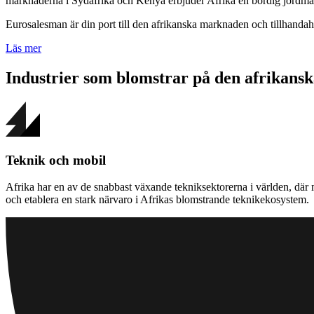
marknaderna i Sydafrika och Kenya erbjuder Afrika en bördig jordmån 
Eurosalesman är din port till den afrikanska marknaden och tillhandah
Läs mer
Industrier som blomstrar på den afrikan
Teknik och mobil
Afrika har en av de snabbast växande tekniksektorerna i världen, där m
och etablera en stark närvaro i Afrikas blomstrande teknikekosystem.