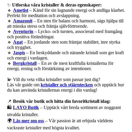
✨
Utforska våra kristaller & deras egenskaper:
🔹
Ametist
– Känd för sin lugnande energi och andliga klarhet.
Perfekt för meditation och avslappning.
🔹
Amazonit
– En sten för balans och harmoni, sägs hjälpa till
att minska stress och främja självförtroende.
🔹
Aventurin
– Lycko- och tursten, associerad med framgång
och positiva förändringar.
🔹
Agat
– En jordande sten som främjar stabilitet, inre styrka
och trygghet.
🔹
Jaspis
– En beskyddande och närande kristall som ger kraft
och energi i vardagen.
🔹
Bergkristall
– En av de mest kraftfulla kristallerna för
energi, rening och förstärkning av intentioner.
💫 Vill du veta vilka kristaller som passar just dig?
Läs vår guide om
kristaller och stjärntecken
och upptäck hur
du kan använda kristallernas energi i din vardag!
📌
Besök vår butik och hitta din favoritkristall idag:
🛍️
LAYO Butik
– Upptäck vårt breda sortiment av noggrant
utvalda kristaller.
🌍
Läs mer om oss
– Vår passion är att erbjuda världens
vackraste kristaller med högsta kvalitet.