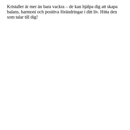
Kristaller är mer än bara vackra – de kan hjälpa dig att skapa
balans, harmoni och positiva förändringar i ditt liv. Hitta den
som talar till dig!
Email
yes please
© 2026 All Rights Reserved.
Markets
America
Europe
Asia
Africa
Oceania
Solutions