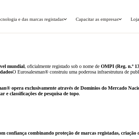
ecnologia e das marcas registadas
Capacitar as empresas
Loja
ível mundial
, oficialmente registado sob o nome de
OMPI (Reg. n.º 1
 dados
O Eurosalesman® construiu uma poderosa infraestrutura de pub
an® opera exclusivamente através de Domínios do Mercado Naci
r e classificações de pesquisa de topo
.
om confiança
combinando
proteção de marcas registadas, criação