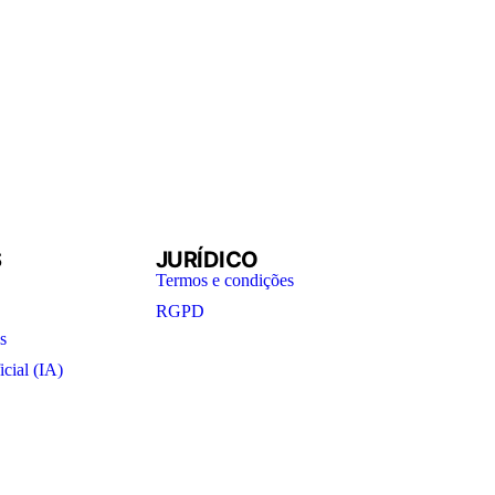
S
JURÍDICO
Termos e condições
RGPD
s
icial (IA)