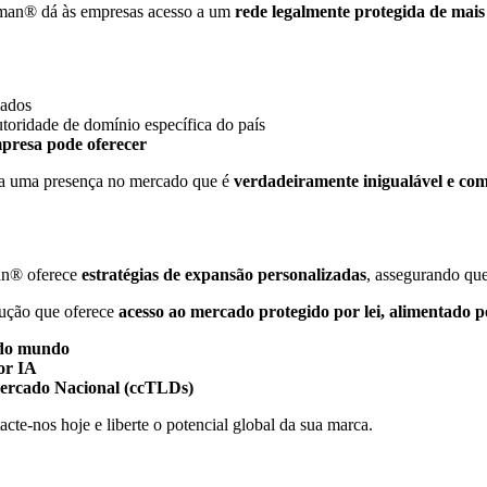
esman® dá às empresas acesso a um
rede legalmente protegida de mai
cados
utoridade de domínio específica do país
resa pode oferecer
a uma presença no mercado que é
verdadeiramente inigualável e co
man® oferece
estratégias de expansão personalizadas
, assegurando qu
lução que oferece
acesso ao mercado protegido por lei, alimentado p
a do mundo
or IA
Mercado Nacional (ccTLDs)
cte-nos hoje e liberte o potencial global da sua marca.