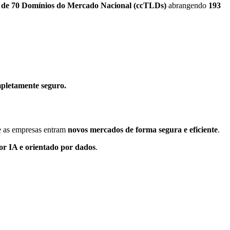
s de 70 Domínios do Mercado Nacional (ccTLDs)
abrangendo
193
mpletamente seguro.
e as empresas entram
novos mercados de forma segura e eficiente
.
or IA e orientado por dados
.