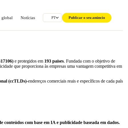
 global
Notícias
Publicar o seu anúncio
PT
317106)
e protegidos em
193 países
. Fundada com o objetivo de
licidade que proporciona às empresas uma vantagem competitiva em
onal (ccTLDs)
-endereços comerciais reais e específicos de cada país
 de conteúdos com base em IA e publicidade baseada em dados
.