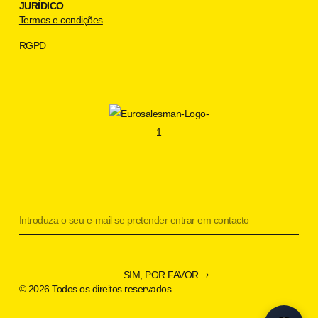
JURÍDICO
Termos e condições
RGPD
Utilizamos cookies para garantir que este sítio Web
funciona corretamente.
Ao clicar em "Permitir tudo" está a consentir a nossa
utilização de cookies.
SIM, POR FAVOR
RECUSAR
© 2026 Todos os direitos reservados.