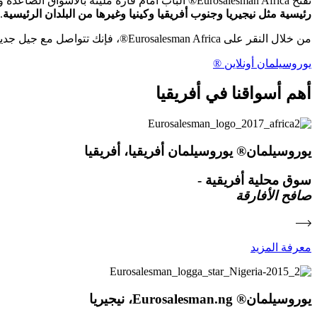
تفتح Eurosalesman Africa® الباب أمام قارة مليئة بالأسواق الصاعدة والإمكانات غير المستغلة. وبفضل الوصول المدعوم بالعلامات التجارية والمنصات المعترف بها محليًا، تكتسب أعمالك
رئيسية مثل نيجيريا وجنوب أفريقيا وكينيا وغيرها من البلدان الرئيسية
.
من خلال النقر على Eurosalesman Africa®، فإنك تتواصل مع جيل جديد من المستهلكين ورواد الأعمال-
يوروسيلمان أونلاين ®
أهم أسواقنا في أفريقيا
يوروسيلمان® يوروسيلمان أفريقيا، أفريقيا
سوق محلية أفريقية -
صافح الأفارقة
معرفة المزيد
يوروسيلمان® Eurosalesman.ng، نيجيريا