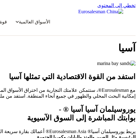
تخطي إلى المحتوى
الأسواق العالمية
قوة 
آسيا
استفد من القوة الاقتصادية التي تمثلها آسيا
مع Eurosalesman®، ستتمكن علامتك التجارية من اختراق الأسواق المزدهرة مثل
إمكانية البحث المحلي والظهور في جميع أنحاء المنطقة. استفد من مل
يوروسيلمان آسيا آسيا ® -
بوابتك المباشرة إلى السوق الآسيوية
يربط يوروسيلمان آسيا® Eurosalesman Asia® أعمالك بقارة سريعة النمو والابتكار والنطاق. وهو مبني على حماية العلامات التجارية والمنصات المعترف بها على المستوى الوطني، ويقدم
الرئيسية مثل الصين والهند واليابان وكوريا الجنوبية
.