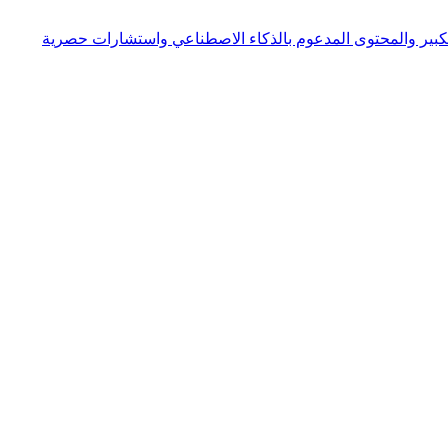
لقيادة السوق المحلية. تشمل تحسين محركات البحث المتميزة وإعلانات Google وMeta ذات الحجم الكبير والمحتوى المدعوم بالذكاء الاصطناعي واستشارات حصرية