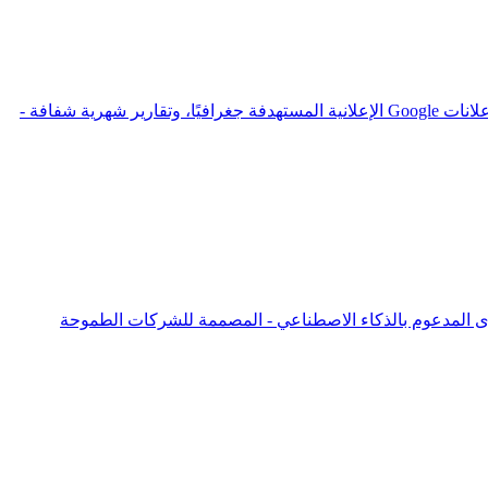
نقطة انطلاق قوية للشركات المحلية المستعدة للنمو على الإنترنت. يتضمن تحسين محركات البحث الأساسية خارج الصفحات، وحملة إعلانات Google الإعلانية المستهدفة جغرافيًا، وتقارير شهرية شفافة -
خدام مُحسّنات محرّكات البحث المتقدمة، وإعلانات Google وMeta المستهدفة، والمحتوى المدعوم بالذكاء الاصطناعي - المصممة للشركات الطموحة