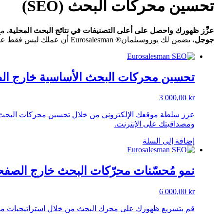
تحسين محركات البحث (SEO)
عزِّز ظهورك واحصل على أعلى التصنيفات في نتائج البحث المحلية.
مع
جوجل
، يضمن لك يوروسيلمان® Eurosalesman أن عملك ليس فقط على الإنترنت ولكن أن يجده العملاء المناسبون في المواقع المناسبة.
تحسين محركات البحث الأساسية خارج ال
3 000,00
kr
عزز سلطة موقعك الإلكتروني من خلال تحسين محركات البحث ال
ومصداقيتك على الإنترنت.
إضافة إلى السلة
نمو مُحسّنات محرّكات البحث خارج الصفح
6 000,00
kr
قم بتسريع ظهورك على محرك البحث من خلال استراتيجيات محسّن