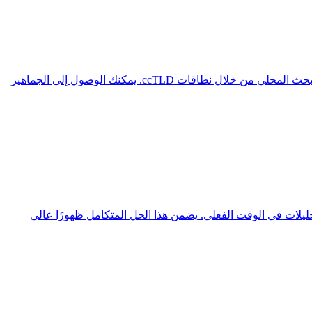
أسِّس حضوراً قوياً في أستراليا ونيوزيلندا والمحيط الهادئ من خلال استراتيجيات إعلانية تعتمد على الذكاء الاصطناعي وظهور محرك البحث المحلي من خلال نطاقات ccTLD. يمكنك الوصول إلى الجماهير
تحليلات في الوقت الفعلي. يضمن هذا الحل المتكامل ظهورًا عالي