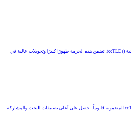
توسَّع في الاقتصادات المزدهرة في آسيا من خلال الإعلانات المحلية والتحسين المدعوم بالذكاء الاصطناعي ونطاقات السوق الاستراتيجية (ccTLDs). تضمن هذه الحزمة ظهورًا كبيرًا وتحويلات عالية في
هيمن على الأسواق المتنوعة في أوروبا من خلال الإعلانات القائمة على البيانات، والمحتوى المُحسَّن بالذكاء الاصطناعي، ونطاقات ccTLD المضمونة قانونياً. احصل على أعلى تصنيفات البحث والمشاركة